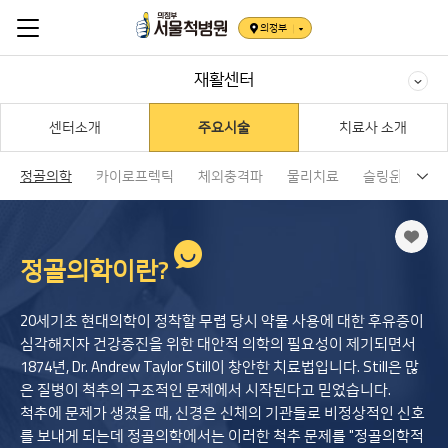
의정부
재활센터
센터소개
주요시술
치료사 소개
정골의학
카이로프렉틱
체외충격파
물리치료
슬링운동치료
정골의학
이
란?
20세기초 현대의학이 정착할 무렵 당시 약물 사용에 대한 후유증이
심각해지자 건강증진을 위한 대안적 의학의 필요성이 제기되면서
1874년, Dr. Andrew Taylor Still이 창안한 치료법입니다. Still은 많
은 질병이 척추의 구조적인 문제에서 시작된다고 믿었습니다.
척추에 문제가 생겼을 때, 신경은 신체의 기관들로 비정상적인 신호
를 보내게 되는데 정골의학에서는 이러한 척추 문제를 "정골의학적