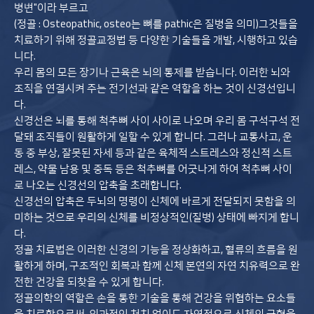
병변"이라 부르고
(정골 : Osteopathic, osteo는 뼈를 pathic은 질병을 의미)그것들을
치료하기 위해 정골교정법 등 다양한 기술들을 개발, 시행하고 있습
니다.
우리 몸의 모든 장기나 근육은 뇌의 통제를 받습니다. 이러한 뇌와
조직을 연결시켜 주는 전기선과 같은 역할을 하는 것이 신경선입니
다.
신경선은 뇌를 통해 척추뼈 사이 사이로 나오며 우리 몸 구석구석 전
달돼 조직들이 원활하게 일할 수 있게 합니다. 그러나 교통사고, 운
동 중 부상, 잘못된 자세 등과 같은 육체적 스트레스와 정신적 스트
레스, 약물 남용 및 중독 등은 척추뼈를 어긋나게 하여 척추뼈 사이
로 나오는 신경선의 압축을 초래합니다.
신경선의 압축은 두뇌의 명령이 신체에 바르게 전달되지 못함을 의
미하는 것으로 우리의 신체를 비정상적인(질병) 상태에 빠지게 합니
다.
정골 치료법은 이러한 신경의 기능을 정상화하고, 혈류의 흐름을 원
활하게 하며, 구조적인 회복과 함께 신체 본연의 자연 치유력으로 완
전한 건강을 되찾을 수 있게 합니다.
정골의학의 역할은 손을 통한 기술을 통해 건강을 위협하는 요소들
을 치료함으로써, 외과적인 처치 없이도 자연적으로 신체의 균형을